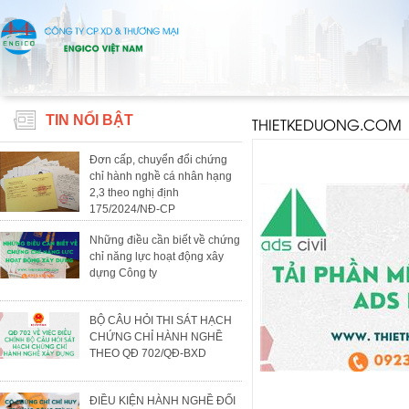
TIN NỔI BẬT
THIETKEDUONG.COM
Đơn cấp, chuyển đổi chứng
chỉ hành nghề cá nhân hạng
2,3 theo nghị định
175/2024/NĐ-CP
Những điều cần biết về chứng
chỉ năng lực hoạt động xây
dựng Công ty
BỘ CÂU HỎI THI SÁT HẠCH
CHỨNG CHỈ HÀNH NGHỀ
THEO QĐ 702/QĐ-BXD
ĐIỀU KIỆN HÀNH NGHỀ ĐỐI