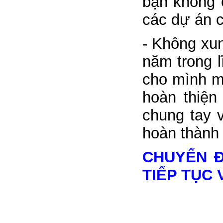
bạn không c
các dự án c
- Không xun
năm trong l
cho mình mộ
hoàn thiện
chung tay 
hoàn thành 
CHUYỂN Đ
TIẾP TỤC