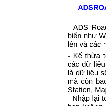
ADSROA
- ADS Road
biến như W
lên và các 
- Kế thừa 
các dữ liệ
là dữ liệu 
mà còn bao
Station, Ma
- Nhập lại 