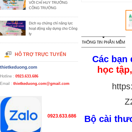
VỚI CHỈ HUY TRƯỞNG
CÔNG TRƯỜNG
Dịch vụ chứng chỉ năng lực
hoạt động xây dựng cho Công
ty
THÔNG TIN PHẦN MỀM
HỖ TRỢ TRỰC TUYẾN
Các bạn 
thietkeduong.com
học tập
Hotline :
0923.633.686
Email :
thietkeduong.com@gmail.com
http
Z
0923.633.686
Bộ cài th