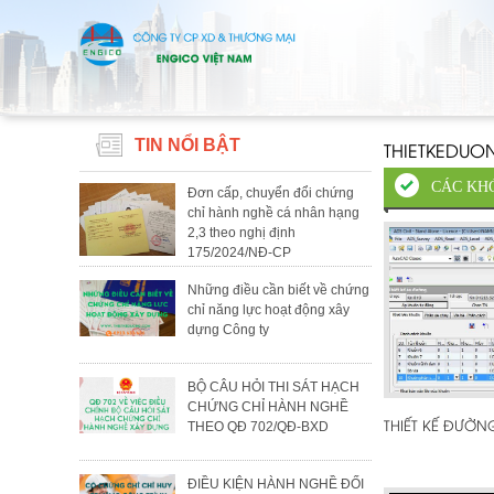
TIN NỔI BẬT
THIETKEDU
CÁC KH
Đơn cấp, chuyển đổi chứng
chỉ hành nghề cá nhân hạng
2,3 theo nghị định
175/2024/NĐ-CP
Những điều cần biết về chứng
chỉ năng lực hoạt động xây
dựng Công ty
BỘ CÂU HỎI THI SÁT HẠCH
CHỨNG CHỈ HÀNH NGHỀ
THIẾT KẾ ĐƯỜN
THEO QĐ 702/QĐ-BXD
ĐIỀU KIỆN HÀNH NGHỀ ĐỐI