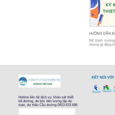
Để tránh trườn
nhưng lại đăng k
kiến thức để ph
học tập của mì
thường xuyên 
Autocad, thiết 
lập dự toán dự t
KẾT NỐI VỚI
Hotline liên hệ dịch vụ: khảo sát thiết
kế đường, đo bóc tiên lượng lập dự
toán, dự thầu Cầu đường 0923.633.686