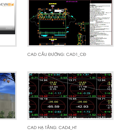
CAD CẦU ĐƯỜNG: CAD1_CĐ
CAD HẠ TẦNG: CAD4_HT