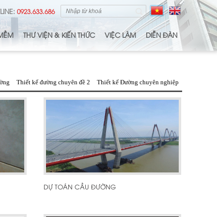
LINE:
0923.633.686
MỀM
THƯ VIỆN & KIẾN THỨC
VIỆC LÀM
DIỄN ĐÀN
ường
Thiết kế đường chuyên đề 2
Thiết kế Đường chuyên nghiệp
DỰ TOÁN CẦU ĐƯỜNG