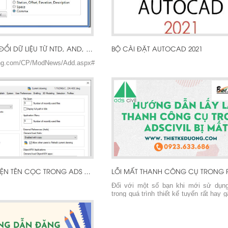
BỘ CÀI ĐẶT AUTOCAD 2021
SETUP CHUYỂN ĐỔI DỮ LIỆU TỪ NTD, AND, DPF, DCF SANG CHO CIVIL 3D
uong.com/CP/ModNews/Add.aspx#
HƯỚNG DẪN HIỆN TÊN CỌC TRONG ADS CIVIL
Đối với một số bạn khi mới sử dụn
trong quá trình thiết kế tuyến rất hay g
mất menu thanh công cụ trong phần
đây là hướng dẫn các bạn load lại Men
ảnh chi tiết các bạn xem kỹ khi làm nh