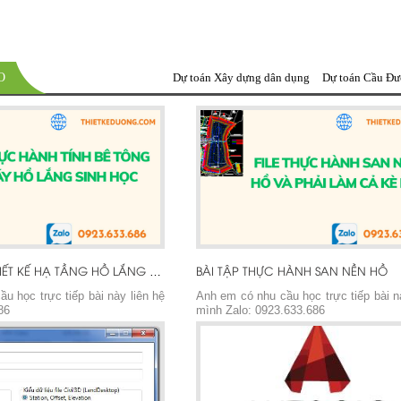
O
Dự toán Xây dựng dân dụng
Dự toán Cầu Đ
BÀI TẬP THỰC HÀNH SAN NỀN HỒ
BÀI TẬP LÀM THIẾT KẾ HẠ TẦNG HỒ LẮNG SINH HỌC
u học trực tiếp bài này liên hệ
Anh em có nhu cầu học trực tiếp bài n
86
mình Zalo: 0923.633.686