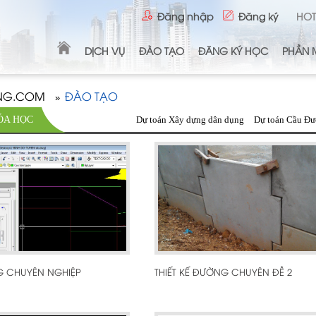
Đăng nhập
Đăng ký
HOT
DỊCH VỤ
ĐÀO TẠO
ĐĂNG KÝ HỌC
PHẦN 
ONG.COM
ĐÀO TẠO
»
ÓA HỌC
Dự toán Xây dựng dân dụng
Dự toán Cầu Đ
G CHUYÊN NGHIỆP
THIẾT KẾ ĐƯỜNG CHUYÊN ĐỀ 2