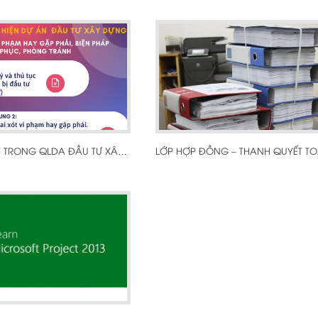
LỚP HỢP ĐỒNG – THANH QUYẾT T
NHỮNG SAI XÓT TRONG QLDA ĐẦU TƯ XÂY DỰNG