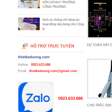
VỚI CHỈ HUY TRƯỞNG
CÔNG TRƯỜNG
Dịch vụ chứng chỉ năng lực
hoạt động xây dựng cho Công
ty
DỰ TOÁN XÂY
HỖ TRỢ TRỰC TUYẾN
thietkeduong.com
Hotline :
0923.633.686
Email :
thietkeduong.com@gmail.com
0923.633.686
CAD TRẮC ĐỊA