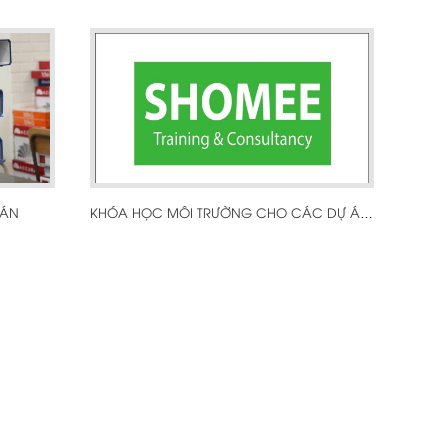
OÁN
KHÓA HỌC MÔI TRƯỜNG CHO CÁC DỰ ÁN GIAO THÔNG VÀ XÂY DỰNG