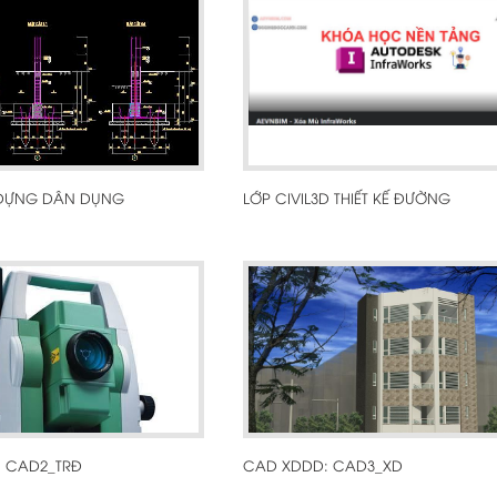
 DỰNG DÂN DỤNG
LỚP CIVIL3D THIẾT KẾ ĐƯỜNG
: CAD2_TRĐ
CAD XDDD: CAD3_XD