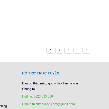
1
2
3
4
5
HỖ TRỢ TRỰC TUYẾN
Bạn có thắc mắc, góp ý hãy liên hệ với
Chúng tôi
Hotline: 0923.633.686
Email: thietkeduong.com@gmail.com
 dựng