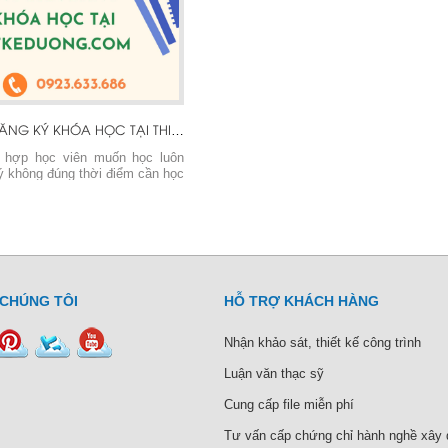
HƯỚNG DẪN ĐĂNG KÝ KHÓA HỌC TẠI THIETKEDUONG.COM
g hợp học viên muốn học luôn
ý không đúng thời điểm cần học
ục vụ cho công tác nghiên cứu,
nh. Hàng tháng tại trung tâm
tổ chức các khóa học về:
kế đường, Đo bóc tiên lượng và
hầu (dân dụng, cầu đường)...
 CHÚNG TÔI
HỖ TRỢ KHÁCH HÀNG
Nhận khảo sát, thiết kế công trình
Luận văn thạc sỹ
Cung cấp file miễn phí
Tư vấn cấp chứng chỉ hành nghề xây