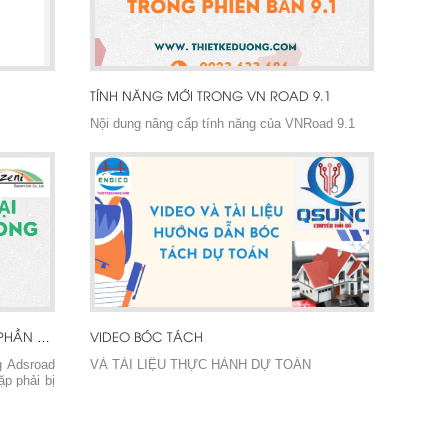
TÍNH NĂNG MỚI TRONG VN ROAD 9.1
Nội dung nâng cấp tính năng của VNRoad 9.1
VIDEO BÓC TÁCH
LỖI MẤT THANH CÔNG CỤ TRONG PHẦN MỀM ADS CIVIL
g Adsroad
VÀ TÀI LIỆU THỰC HÀNH DỰ TOÁN
ặp phải bị
 mềm. Sau
u có hình
é?