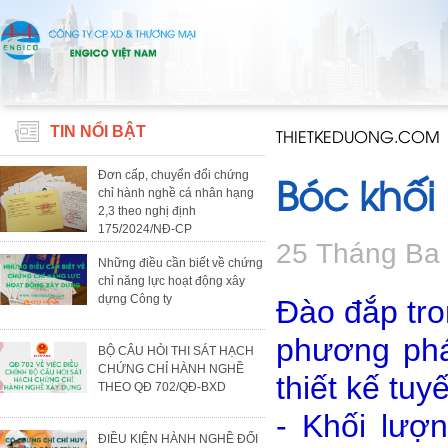
TIN NỔI BẬT
THIETKEDUONG.COM
Bóc khối
Đơn cấp, chuyển đổi chứng
chỉ hành nghề cá nhân hạng
2,3 theo nghị định
175/2024/NĐ-CP
25 Tháng Ba
Những điều cần biết về chứng
chỉ năng lực hoạt động xây
dựng Công ty
Đào đắp tro
phương phá
BỘ CÂU HỎI THI SÁT HẠCH
CHỨNG CHỈ HÀNH NGHỀ
thiết kế tu
THEO QĐ 702/QĐ-BXD
- Khối lượ
ĐIỀU KIỆN HÀNH NGHỀ ĐỐI