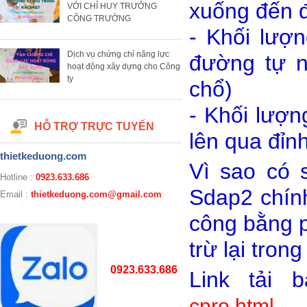
xuống đến đ
VỚI CHỈ HUY TRƯỞNG
CÔNG TRƯỜNG
- Khối lượ
Dịch vụ chứng chỉ năng lực
đường tự nh
hoạt động xây dựng cho Công
ty
chổ)
- Khối lượn
HỖ TRỢ TRỰC TUYẾN
lên qua đỉn
thietkeduong.com
Vì sao có 
Hotline :
0923.633.686
Sdap2 chín
Email :
thietkeduong.com@gmail.com
công bằng 
trừ lại tro
0923.633.686
Link tải 
cpro.html