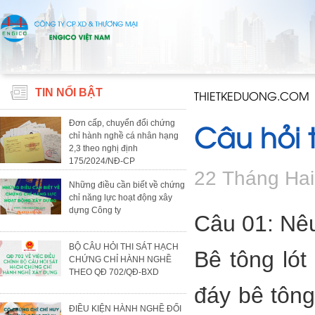
TIN NỔI BẬT
THIETKEDUONG.COM
Câu hỏi 
Đơn cấp, chuyển đổi chứng
chỉ hành nghề cá nhân hạng
2,3 theo nghị định
175/2024/NĐ-CP
22 Tháng Ha
Những điều cần biết về chứng
chỉ năng lực hoạt động xây
dựng Công ty
Câu 01: Nêu
BỘ CÂU HỎI THI SÁT HẠCH
Bê tông ló
CHỨNG CHỈ HÀNH NGHỀ
THEO QĐ 702/QĐ-BXD
đáy bê tôn
ĐIỀU KIỆN HÀNH NGHỀ ĐỐI