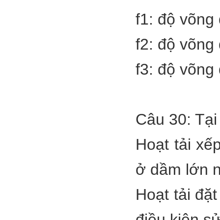
f1: độ võng
f2: độ võng
f3: độ võng 
Câu 30: Tại 
Hoạt tải xế
ở dầm lớn nh
Hoạt tải đặt
điều kiện s