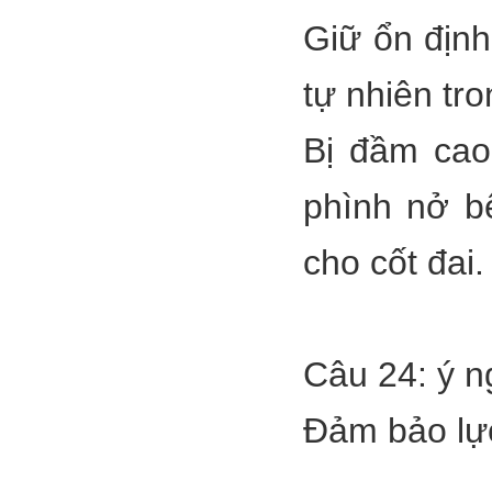
Giữ ổn định
tự nhiên tro
Bị đầm cao
phình nở bê
cho cốt đai.
Câu 24: ý n
Đảm bảo lực