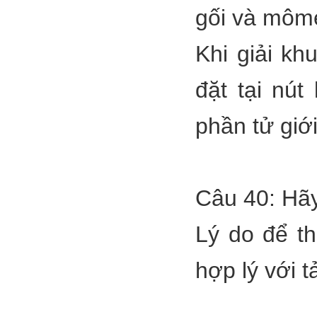
gối và môme
Khi giải k
đặt tại nú
phần tử giới
Câu 40: Hãy
Lý do để tha
hợp lý với t