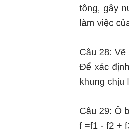
tông, gây n
làm việc của
Câu 28: Vẽ 
Để xác định
khung chịu 
Câu 29: Ô b
f =f1 - f2 + f