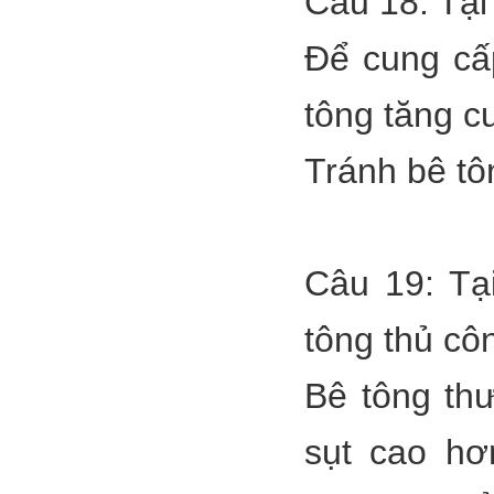
Câu 18: Tại
Để cung cấ
tông tăng c
Tránh bê tôn
Câu 19: Tạ
tông thủ cô
Bê tông th
sụt cao hơ