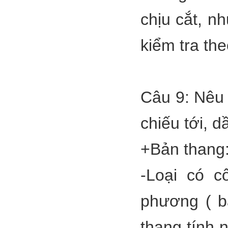
chịu cắt, n
kiểm tra th
Câu 9: Nêu 
chiếu tới, d
+Bản thang
-Loại có c
phương ( b
thang tính 