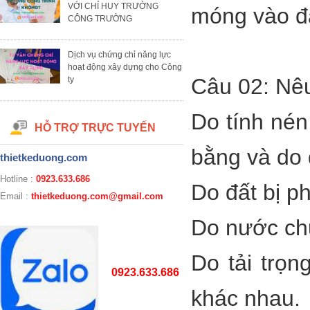
VỚI CHỈ HUY TRƯỞNG
móng vào đ
CÔNG TRƯỜNG
Dịch vụ chứng chỉ năng lực
hoạt động xây dựng cho Công
Câu 02: Nê
ty
Do tính nén
HỖ TRỢ TRỰC TUYẾN
bằng và do 
thietkeduong.com
Hotline :
0923.633.686
Do đất bị p
Email :
thietkeduong.com@gmail.com
Do nước ch
Do tải trọn
0923.633.686
khác nhau.