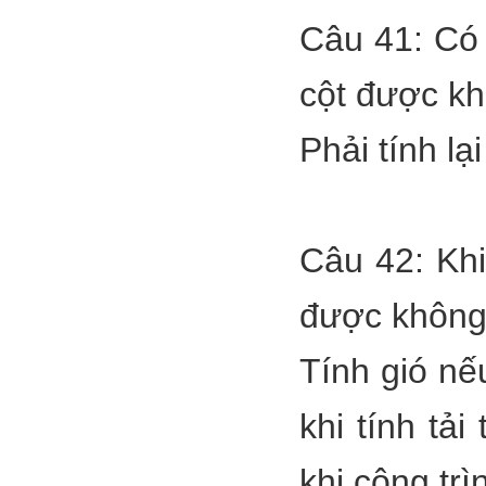
Câu 41: Có 
cột được k
Phải tính lạ
Câu 42: Khi
được không
Tính gió nế
khi tính tả
khi công trì