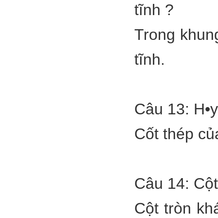
tĩnh ?
Trong khung
tĩnh.
Câu 13: H•y 
Cốt thép của
Câu 14: Cột
Cột tròn kh