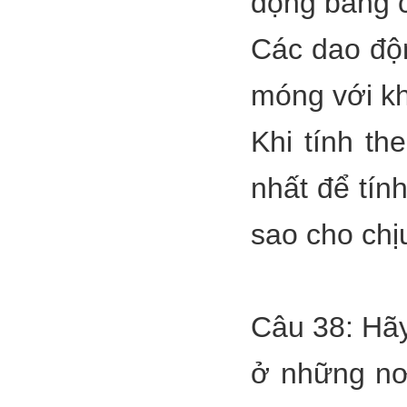
động bằng 
Các dao độn
móng với k
Khi tính t
nhất để tín
sao cho chị
Câu 38: Hã
ở những nơ