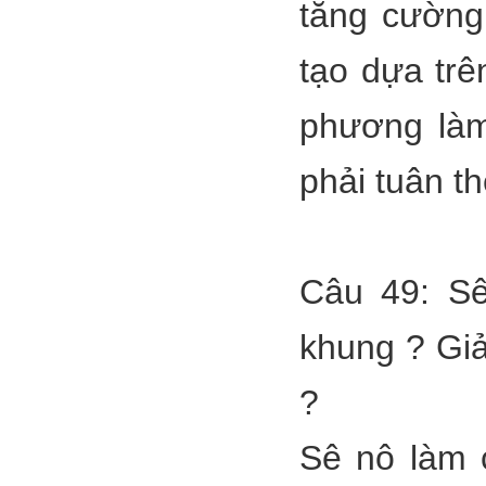
tăng cường
tạo dựa trê
phương làm
phải tuân t
Câu 49: Sê
khung ? Giả
?
Sê nô làm 