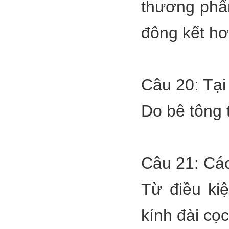
thương phẩ
đông kết hơn
Câu 20: Tại 
Do bê tông t
Câu 21: Các
Từ điều ki
kính đài cọc