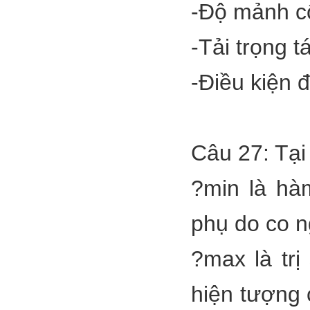
-Độ mảnh c
-Tải trọng t
-Điều kiện 
Câu 27: Tại
?min là hà
phụ do co n
?max là tr
hiện tượng 