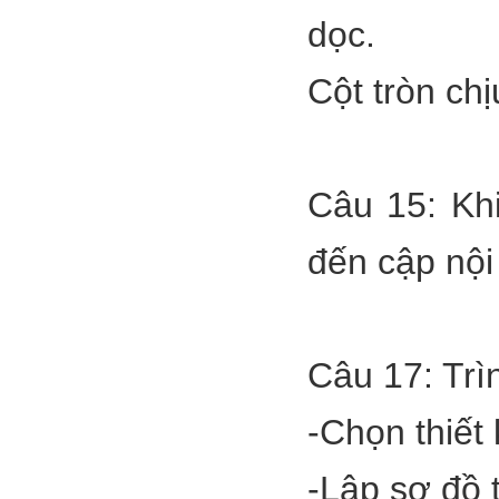
dọc.
Cột tròn chị
Câu 15: Khi
đến cập nội
Câu 17: Trìn
-Chọn thiết 
-Lập sơ đồ t