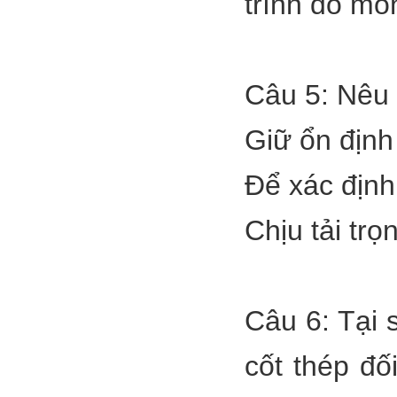
trình do mó
Câu 5: Nêu
Giữ ổn định
Để xác định
Chịu tải tr
Câu 6: Tại s
cốt thép đố