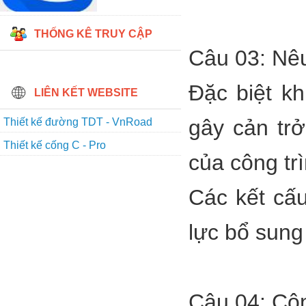
THỐNG KÊ TRUY CẬP
Câu 03: Nêu
Đặc biệt kh
LIÊN KẾT WEBSITE
gây cản tr
Thiết kế đường TDT - VnRoad
Thiết kế cống C - Pro
của công trì
Các kết cấu
lực bổ sung
Câu 04: Côn