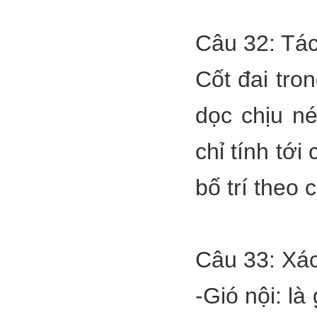
Câu 32: Tác
Cốt đai tro
dọc chịu né
chỉ tính tới
bố trí theo 
Câu 33: Xác
-Gió nội: là