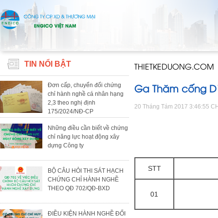
TIN NỔI BẬT
THIETKEDUONG.COM
Ga Thăm cống D
Đơn cấp, chuyển đổi chứng
chỉ hành nghề cá nhân hạng
2,3 theo nghị định
20 Tháng Tám 2017 3:46:55 C
175/2024/NĐ-CP
Những điều cần biết về chứng
chỉ năng lực hoạt động xây
dựng Công ty
STT
BỘ CÂU HỎI THI SÁT HẠCH
CHỨNG CHỈ HÀNH NGHỀ
THEO QĐ 702/QĐ-BXD
01
ĐIỀU KIỆN HÀNH NGHỀ ĐỐI