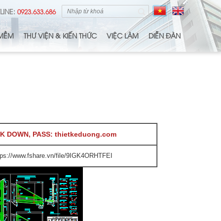
LINE:
0923.633.686
MỀM
THƯ VIỆN & KIẾN THỨC
VIỆC LÀM
DIỄN ĐÀN
NK DOWN, PASS: thietkeduong.com
tps://www.fshare.vn/file/9IGK4ORHTFEI