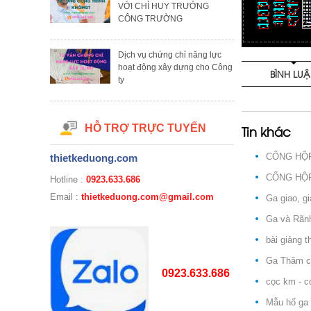
VỚI CHỈ HUY TRƯỞNG
CÔNG TRƯỜNG
Dịch vụ chứng chỉ năng lực
hoạt động xây dựng cho Công
BÌNH LU
ty
HỖ TRỢ TRỰC TUYẾN
Tin khác
CỐNG HỘ
thietkeduong.com
CỐNG HỘP
Hotline :
0923.633.686
Email :
thietkeduong.com@gmail.com
Ga giao, g
Ga và Rãnh
bài giảng t
Ga Thăm c
0923.633.686
cọc km - c
Mẫu hố ga 