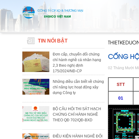
TIN NỔI BẬT
THIETKEDU
CỐNG HỘ
Đơn cấp, chuyển đổi chứng
chỉ hành nghề cá nhân hạng
2,3 theo nghị định
02 Tháng Mười M
175/2024/NĐ-CP
Những điều cần biết về chứng
STT
chỉ năng lực hoạt động xây
dựng Công ty
01
BỘ CÂU HỎI THI SÁT HẠCH
CHỨNG CHỈ HÀNH NGHỀ
THEO QĐ 702/QĐ-BXD
ĐIỀU KIỆN HÀNH NGHỀ ĐỐI