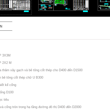
ẬN
P 3X3M
 2X2 M
ia thăm xây gạch và bê tông cốt thép cho D400 đến D1500
 bê tông cốt thép chữ U B300
hiết kế cống
ống D100
ọc tiêu
và cống tròn trong hạ tầng đường đô thị D400 đến D2000