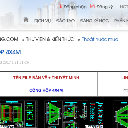
Đăng nhập
Đăng ký
HOT
DỊCH VỤ
ĐÀO TẠO
ĐĂNG KÝ HỌC
PHẦN 
ONG.COM
THƯ VIỆN & KIẾN THỨC
Thoát nước mưa
»
»
P 4X4M
ột 2017 1:31:51 CH
TÊN FILE BẢN VẼ + THUYẾT MINH
LI
CỐNG HỘP 4X4M
ht