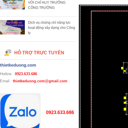
VỚI CHỈ HUY TRƯỞNG
CÔNG TRƯỜNG
Dịch vụ chứng chỉ năng lực
hoạt động xây dựng cho Công
ty
HỖ TRỢ TRỰC TUYẾN
thietkeduong.com
Hotline :
0923.633.686
Email :
thietkeduong.com@gmail.com
0923.633.686