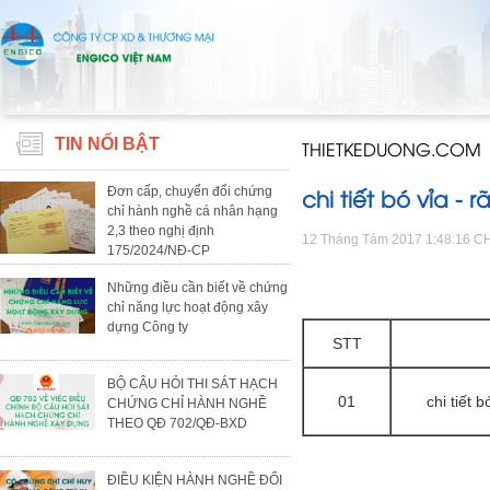
TIN NỔI BẬT
THIETKEDUONG.COM
chi tiết bó vỉa -
Đơn cấp, chuyển đổi chứng
chỉ hành nghề cá nhân hạng
2,3 theo nghị định
12 Tháng Tám 2017 1:48:16 C
175/2024/NĐ-CP
Những điều cần biết về chứng
chỉ năng lực hoạt động xây
dựng Công ty
STT
BỘ CÂU HỎI THI SÁT HẠCH
01
chi tiết 
CHỨNG CHỈ HÀNH NGHỀ
THEO QĐ 702/QĐ-BXD
ĐIỀU KIỆN HÀNH NGHỀ ĐỐI