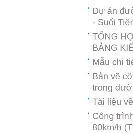
Dự án đườ
- Suối Tiê
TỔNG HỢ
BẢNG KI
Mẫu chi ti
Bản vẽ côn
trong đườ
Tài liệu v
Công trình
80km/h (