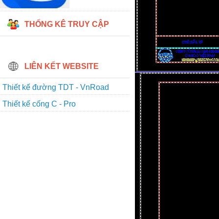
THỐNG KÊ TRUY CẬP
LIÊN KẾT WEBSITE
Thiết kế đường TDT - VnRoad
Thiết kế cống C - Pro