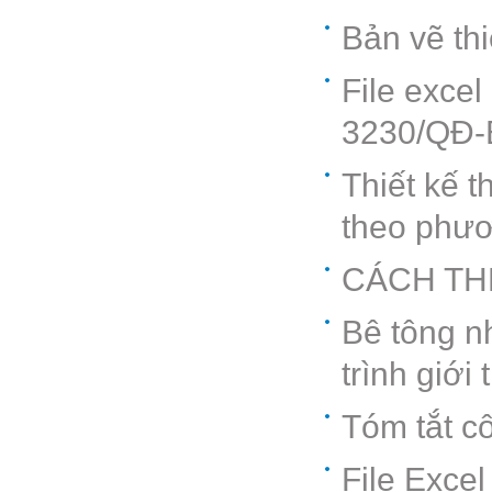
Bản vẽ th
File exce
3230/QĐ
Thiết kế 
theo phươ
CÁCH TH
Bê tông n
trình giới
Tóm tắt cô
File Excel