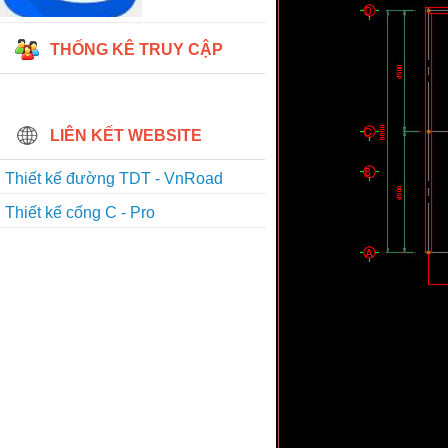
THỐNG KÊ TRUY CẬP
LIÊN KẾT WEBSITE
Thiết kế đường TDT - VnRoad
Thiết kế cống C - Pro