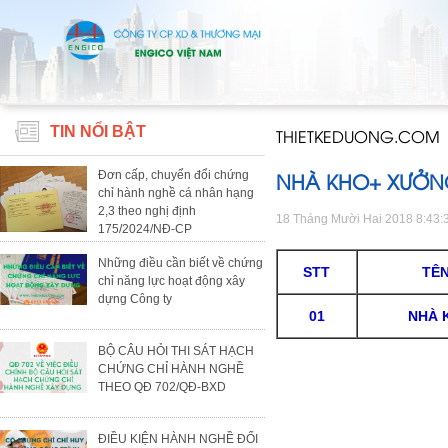
TIN NỔI BẬT
THIETKEDUONG.COM
NHÀ KHO+ XƯỞN
Đơn cấp, chuyển đổi chứng
chỉ hành nghề cá nhân hạng
2,3 theo nghị định
18 Tháng Mười Hai 2018 8:43:
175/2024/NĐ-CP
Những điều cần biết về chứng
STT
TÊN
chỉ năng lực hoạt động xây
dựng Công ty
01
NHÀ 
BỘ CÂU HỎI THI SÁT HẠCH
CHỨNG CHỈ HÀNH NGHỀ
THEO QĐ 702/QĐ-BXD
ĐIỀU KIỆN HÀNH NGHỀ ĐỐI