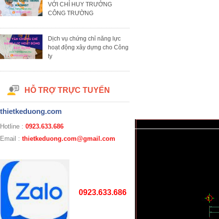
VỚI CHỈ HUY TRƯỞNG
CÔNG TRƯỜNG
Dịch vụ chứng chỉ năng lực
hoạt động xây dựng cho Công
ty
HỖ TRỢ TRỰC TUYẾN
thietkeduong.com
Hotline :
0923.633.686
Email :
thietkeduong.com@gmail.com
0923.633.686