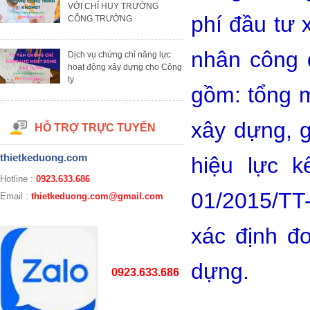
VỚI CHỈ HUY TRƯỞNG
phí đầu tư
CÔNG TRƯỜNG
nhân công 
Dịch vụ chứng chỉ năng lực
hoạt động xây dựng cho Công
ty
gồm: tổng m
xây dựng, g
HỖ TRỢ TRỰC TUYẾN
thietkeduong.com
hiệu lực k
Hotline :
0923.633.686
01/2015/TT
Email :
thietkeduong.com@gmail.com
xác định đ
dựng.
0923.633.686