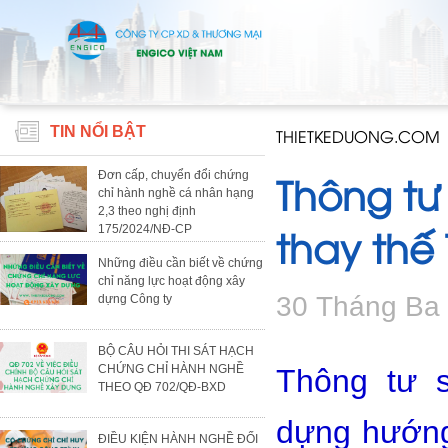
TIN NỔI BẬT
THIETKEDUONG.COM
Thông tư
Đơn cấp, chuyển đổi chứng
chỉ hành nghề cá nhân hạng
2,3 theo nghị định
thay thế
175/2024/NĐ-CP
Những điều cần biết về chứng
chỉ năng lực hoạt động xây
30 Tháng Ba
dựng Công ty
BỘ CÂU HỎI THI SÁT HẠCH
CHỨNG CHỈ HÀNH NGHỀ
Thông tư 
THEO QĐ 702/QĐ-BXD
dựng hướng
ĐIỀU KIỆN HÀNH NGHỀ ĐỐI