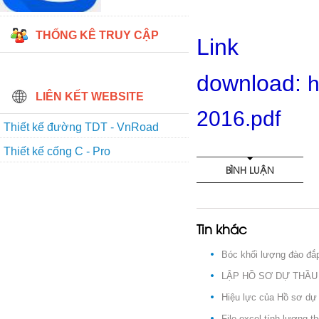
THỐNG KÊ TRUY CẬP
Link
download:
h
LIÊN KẾT WEBSITE
2016.pdf
Thiết kế đường TDT - VnRoad
Thiết kế cống C - Pro
BÌNH LUẬN
Tin khác
Bóc khối lượng đào đắp
LẬP HỒ SƠ DỰ THẦU 
Hiệu lực của Hồ sơ dự
File excel tính lương