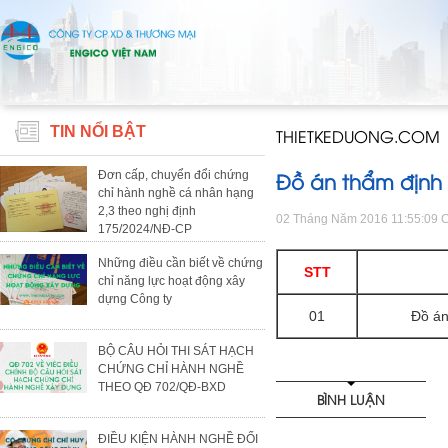
TIN NỔI BẬT
THIETKEDUONG.COM
Đồ án thẩm định
Đơn cấp, chuyển đổi chứng
chỉ hành nghề cá nhân hạng
2,3 theo nghị định
02 Tháng Năm 2016 11:55:09 
175/2024/NĐ-CP
Những điều cần biết về chứng
STT
chỉ năng lực hoạt động xây
dựng Công ty
01
Đồ án
BỘ CÂU HỎI THI SÁT HẠCH
CHỨNG CHỈ HÀNH NGHỀ
THEO QĐ 702/QĐ-BXD
BÌNH LUẬN
ĐIỀU KIỆN HÀNH NGHỀ ĐỐI