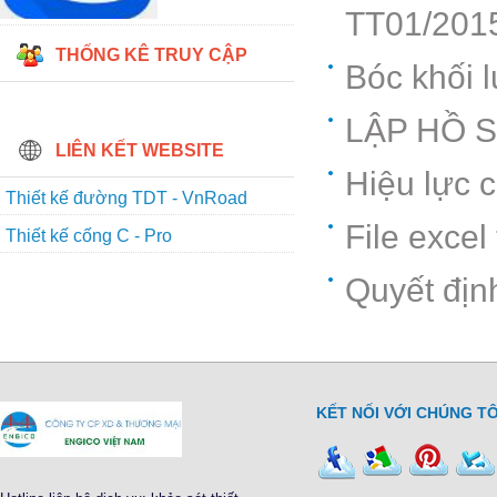
TT01/201
THỐNG KÊ TRUY CẬP
Bóc khối 
LẬP HỒ 
LIÊN KẾT WEBSITE
Hiệu lực 
Thiết kế đường TDT - VnRoad
File exce
Thiết kế cống C - Pro
Quyết địn
KẾT NỐI VỚI CHÚNG TÔ