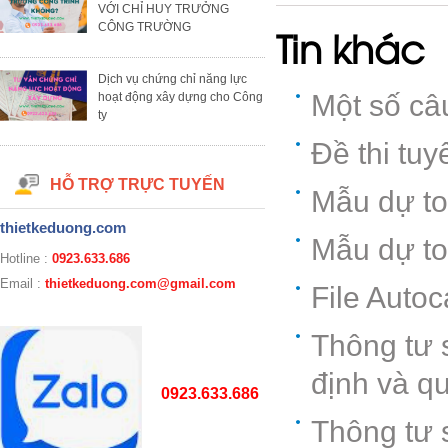
VỚI CHỈ HUY TRƯỞNG
CÔNG TRƯỜNG
Tin khác
Dịch vụ chứng chỉ năng lực
Một số câ
hoạt động xây dựng cho Công
ty
Đề thi tu
HỖ TRỢ TRỰC TUYẾN
Mẫu dự to
thietkeduong.com
Mẫu dự to
Hotline :
0923.633.686
Email :
thietkeduong.com@gmail.com
File Autoc
Thông tư 
định và qu
0923.633.686
Thông tư 