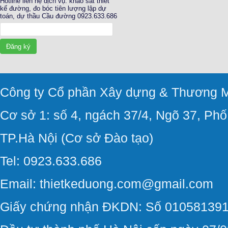
Hotline liên hệ dịch vụ: khảo sát thiết
kế đường, đo bóc tiên lượng lập dự
toán, dự thầu Cầu đường 0923.633.686
Đăng ký
Công ty Cổ phần Xây dựng & Thương M
Cơ sở 1: số 4, ngách 37/4, Ngõ 37, Ph
TP.Hà Nội (Cơ sở Đào tạo)
Tel: 0923.633.686
Email: thietkeduong.com@gmail.com
Giấy chứng nhận ĐKDN: Số 010581391