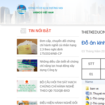
TIN NỔI BẬT
THIETKEDU
Đồ án kin
Đơn cấp, chuyển đổi chứng
chỉ hành nghề cá nhân hạng
2,3 theo nghị định
03 Tháng Năm 20
175/2024/NĐ-CP
Những điều cần biết về chứng
STT
chỉ năng lực hoạt động xây
dựng Công ty
01
BỘ CÂU HỎI THI SÁT HẠCH
CHỨNG CHỈ HÀNH NGHỀ
THEO QĐ 702/QĐ-BXD
ĐIỀU KIỆN HÀNH NGHỀ ĐỐI