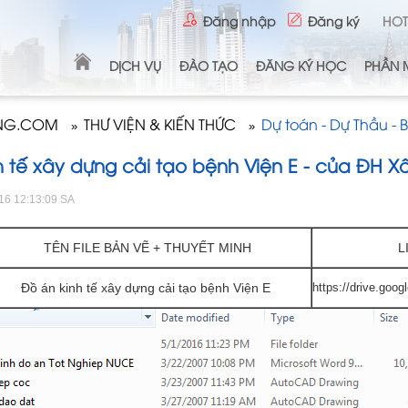
Đăng nhập
Đăng ký
HOT
DỊCH VỤ
ĐÀO TẠO
ĐĂNG KÝ HỌC
PHẦN 
ONG.COM
THƯ VIỆN & KIẾN THỨC
Dự toán - Dự Thầu - 
»
»
h tế xây dựng cải tạo bệnh Viện E - của ĐH X
16 12:13:09 SA
TÊN FILE BẢN VẼ + THUYẾT MINH
L
Đồ án kinh tế xây dựng cải tạo bệnh Viện E
https://drive.g