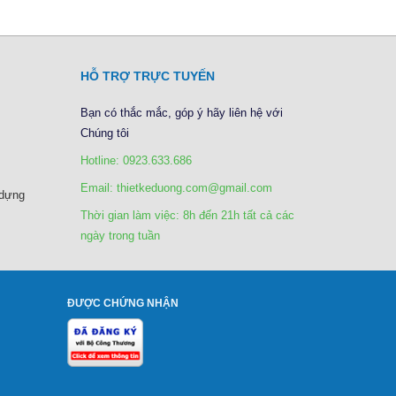
HỖ TRỢ TRỰC TUYẾN
Bạn có thắc mắc, góp ý hãy liên hệ với
Chúng tôi
Hotline: 0923.633.686
Email: thietkeduong.com@gmail.com
 dựng
Thời gian làm việc: 8h đến 21h tất cả các
ngày trong tuần
ĐƯỢC CHỨNG NHẬN