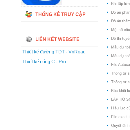
Bài tập lớ
Đồ án phân 
THỐNG KÊ TRUY CẬP
Đồ án thẩm
Một số câu
Đề thi tuy
LIÊN KẾT WEBSITE
Mẫu dự to
Thiết kế đường TDT - VnRoad
Mẫu dự toá
Thiết kế cống C - Pro
File Autoca
Thông tư s
Thông tư s
Bóc khối l
LẬP HỒ S
Hiệu lực c
File excel
Quyết định