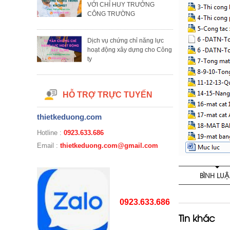
VỚI CHỈ HUY TRƯỞNG
CÔNG TRƯỜNG
Dịch vụ chứng chỉ năng lực
hoạt động xây dựng cho Công
ty
HỖ TRỢ TRỰC TUYẾN
thietkeduong.com
Hotline :
0923.633.686
Email :
thietkeduong.com@gmail.com
BÌNH LU
0923.633.686
Tin khác