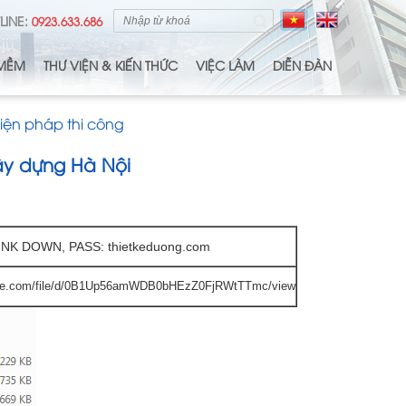
LINE:
0923.633.686
MỀM
THƯ VIỆN & KIẾN THỨC
VIỆC LÀM
DIỄN ĐÀN
Biện pháp thi công
ây dựng Hà Nội
INK DOWN, PASS: thietkeduong.com
oogle.com/file/d/0B1Up56amWDB0bHEzZ0FjRWtTTmc/view