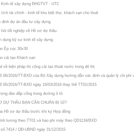
n Kinh tế xây dựng ĐHGTVT - UTC
tích tài chính - kinh tế khu biệt thự, khách sạn cho thuê
 định dự án đầu tư xây dựng
 hỏi tốt nghiệp về Hồ sơ dự thầu
ển dụng kỹ sư kinh tế xây dựng
án Ép cọc 30x30
n cải tạo Khách sạn
d về biện pháp thi công cải tạo thoát nước trong đô thị
ố 06/2016/TT-BXD của Bộ Xây dựng hướng dẫn xác định và quản lý chi phí 
ố 05/2016/TT-BXD ngày 10/03/2016 thay thế TT01/2015
ượng đào đắp cống trong đường ô tô
Ơ DỰ THẦU BẠN CẦN CHUẨN BỊ GÌ?
ủa Hồ sơ dự thầu trước khi ký Hợp đồng
 tính lương theo TT01 và hao phí máy theo QD1134/BXD
 số 7414 / QĐ-UBND ngày 31/12/2015