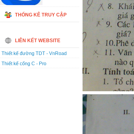
THỐNG KÊ TRUY CẬP
LIÊN KẾT WEBSITE
Thiết kế đường TDT - VnRoad
Thiết kế cống C - Pro