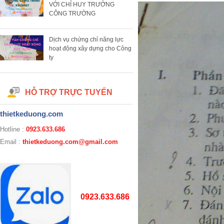
VỚI CHỈ HUY TRƯỞNG
CÔNG TRƯỜNG
Dịch vụ chứng chỉ năng lực
hoạt động xây dựng cho Công
ty
HỖ TRỢ TRỰC TUYẾN
thietkeduong.com
Hotline :
0923.633.686
Email :
thietkeduong.com@gmail.com
0923.633.686