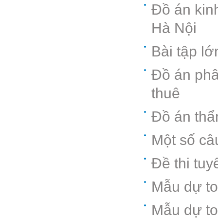
Đồ án kin
Hà Nội
Bài tập l
Đồ án phân
thuê
Đồ án thẩ
Một số câ
Đề thi tu
Mẫu dự to
Mẫu dự to