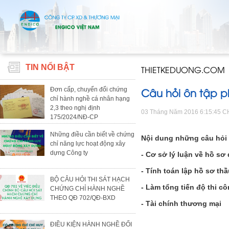
TIN NỔI BẬT
THIETKEDUONG.COM
Câu hỏi ôn tập p
Đơn cấp, chuyển đổi chứng
chỉ hành nghề cá nhân hạng
2,3 theo nghị định
03 Tháng Năm 2016 6:15:45 C
175/2024/NĐ-CP
Những điều cần biết về chứng
Nội dung những câu hỏi 
chỉ năng lực hoạt động xây
dựng Công ty
- Cơ sở lý luận về hồ sơ
- Tính toán lập hồ sơ th
BỘ CÂU HỎI THI SÁT HẠCH
- Làm tổng tiến độ thi c
CHỨNG CHỈ HÀNH NGHỀ
THEO QĐ 702/QĐ-BXD
- Tài chính thương mại
ĐIỀU KIỆN HÀNH NGHỀ ĐỐI