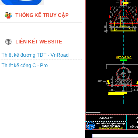
THỐNG KÊ TRUY CẬP
LIÊN KẾT WEBSITE
Thiết kế đường TDT - VnRoad
Thiết kế cống C - Pro