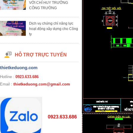
VỚI CHỈ HUY TRƯỞNG
CÔNG TRƯỜNG
Dịch vụ chứng chỉ năng lực
hoạt động xây dựng cho Công
ty
HỖ TRỢ TRỰC TUYẾN
thietkeduong.com
Hotline :
0923.633.686
Email :
thietkeduong.com@gmail.com
0923.633.686