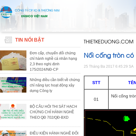
TIN NỔI BẬT
THIETKEDUONG.COM
Nối cống tròn có 
Đơn cấp, chuyển đổi chứng
chỉ hành nghề cá nhân hạng
2,3 theo nghị định
25 Tháng Ba 2017 6:45:29 SA
175/2024/NĐ-CP
Những điều cần biết về chứng
STT
TÊN
chỉ năng lực hoạt động xây
dựng Công ty
Nối cống tròn
01
BỘ CÂU HỎI THI SÁT HẠCH
CHỨNG CHỈ HÀNH NGHỀ
THEO QĐ 702/QĐ-BXD
ĐIỀU KIỆN HÀNH NGHỀ ĐỐI