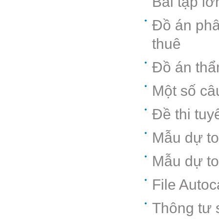
Bài tập l
Đồ án phân
thuê
Đồ án thẩ
Một số câ
Đề thi tu
Mẫu dự to
Mẫu dự to
File Autoc
Thông tư 