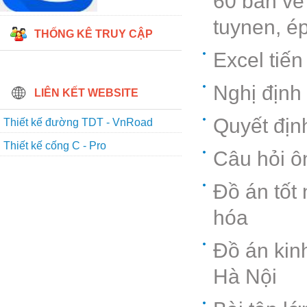
60 bản vẽ 
tuynen, ép
THỐNG KÊ TRUY CẬP
Excel tiến
Nghị định
LIÊN KẾT WEBSITE
Quyết địn
Thiết kế đường TDT - VnRoad
Thiết kế cống C - Pro
Câu hỏi ô
Đồ án tốt
hóa
Đồ án kin
Hà Nội