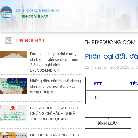
TIN NỔI BẬT
THIETKEDUONG.COM
Phân loại đất, đá
Đơn cấp, chuyển đổi chứng
chỉ hành nghề cá nhân hạng
2,3 theo nghị định
12 Tháng Tám 2016 10:20:56 
175/2024/NĐ-CP
Những điều cần biết về chứng
STT
TÊN
chỉ năng lực hoạt động xây
dựng Công ty
01
BỘ CÂU HỎI THI SÁT HẠCH
CHỨNG CHỈ HÀNH NGHỀ
THEO QĐ 702/QĐ-BXD
BÌNH LUẬN
ĐIỀU KIỆN HÀNH NGHỀ ĐỐI