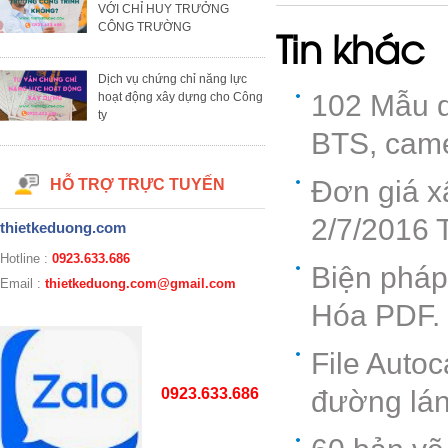
VỚI CHỈ HUY TRƯỞNG
CÔNG TRƯỜNG
Tin khác
Dịch vụ chứng chỉ năng lực
102 Mẫu d
hoạt động xây dựng cho Công
ty
BTS, came
Đơn giá x
HỖ TRỢ TRỰC TUYẾN
2/7/2016 
thietkeduong.com
Hotline :
0923.633.686
Biện pháp
Email :
thietkeduong.com@gmail.com
Hóa PDF. 
File Auto
0923.633.686
đường lá