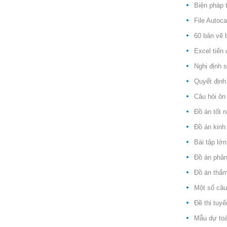
Biện pháp 
File Autoc
60 bản vẽ b
Excel tiến 
Nghị định 
Quyết định
Câu hỏi ôn
Đồ án tốt 
Đồ án kinh
Bài tập lớ
Đồ án phân 
Đồ án thẩm
Một số câu
Đề thi tuy
Mẫu dự to