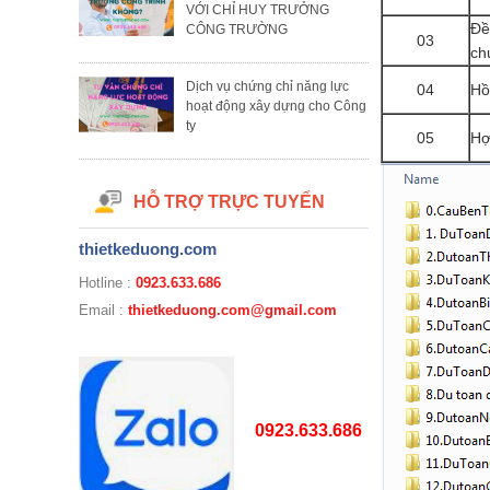
VỚI CHỈ HUY TRƯỞNG
Đề
CÔNG TRƯỜNG
03
ch
Dịch vụ chứng chỉ năng lực
04
Hồ
hoạt động xây dựng cho Công
ty
05
Hợ
HỖ TRỢ TRỰC TUYẾN
thietkeduong.com
Hotline :
0923.633.686
Email :
thietkeduong.com@gmail.com
0923.633.686