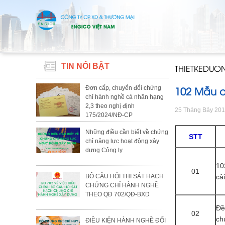
TIN NỔI BẬT
THIETKEDU
102 Mẫu d
Đơn cấp, chuyển đổi chứng
chỉ hành nghề cá nhân hạng
2,3 theo nghị định
25 Tháng Bảy 20
175/2024/NĐ-CP
Những điều cần biết về chứng
STT
chỉ năng lực hoạt động xây
dựng Công ty
10
01
BỘ CÂU HỎI THI SÁT HẠCH
cả
CHỨNG CHỈ HÀNH NGHỀ
THEO QĐ 702/QĐ-BXD
Đề
02
ch
ĐIỀU KIỆN HÀNH NGHỀ ĐỐI