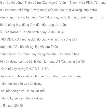
tổ chức thi công, Thân bệ trụ Cầu Nguyệt Viên – Thanh Hóa PDF. 75 trang
ad biện pháp thi công đường nâng cấp cải tạo, mặt đường láng nhựa
iện pháp thi công hạ tầng (đào đất, cống, rãnh, lát hè, tuynen, ép cừ....)
độ thi công hay dùng làm tiến độ trong dự thầu
số 63/2014/NĐ-CP ban hành ngày 26/06/2014
 788/QĐ-BXD Hướng dẫn đo bóc khối lượng công trình
 tập phần Câu hỏi tốt nghiệp và làm Thầu
nghiệp hồ sơ dự thầu _xây dựng tòa nhà CT2 Thanh hóa
 tế xây dựng cải tạo bệnh Viện E - của ĐH Xây dựng Hà Nội
n Kinh tế xây dựng ĐHGTVT - UTC
tích tài chính - kinh tế khu biệt thự, khách sạn cho thuê
 định dự án đầu tư xây dựng
 hỏi tốt nghiệp về Hồ sơ dự thầu
ển dụng kỹ sư kinh tế xây dựng
án Ép cọc 30x30