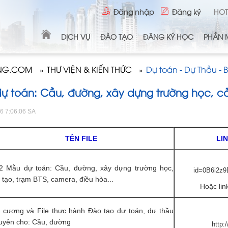
Đăng nhập
Đăng ký
HOT
DỊCH VỤ
ĐÀO TẠO
ĐĂNG KÝ HỌC
PHẦN 
ONG.COM
THƯ VIỆN & KIẾN THỨC
Dự toán - Dự Thầu - 
»
»
ự toán: Cầu, đường, xây dựng trường học, cải
16 7:06:06 SA
TÊN FILE
LI
2 Mẫu dự toán: Cầu, đường, xây dựng trường học,
id=0B6i2z
i tạo, trạm BTS, camera, điều hòa...
Hoặc lin
 cương và File thực hành Đào tạo dự toán, dự thầu
uyên cho: Cầu, đường
http: