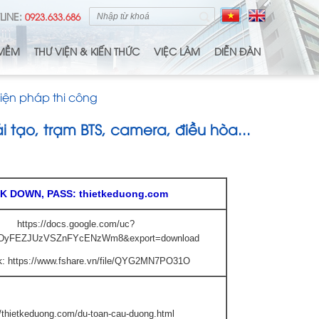
LINE:
0923.633.686
MỀM
THƯ VIỆN & KIẾN THỨC
VIỆC LÀM
DIỄN ĐÀN
Biện pháp thi công
 tạo, trạm BTS, camera, điều hòa...
NK DOWN, PASS: thietkeduong.com
https://docs.google.com/uc?
9DyFEZJUzVSZnFYcENzWm8&export=download
k:
https://www.fshare.vn/file/QYG2MN7PO31O
//thietkeduong.com/du-toan-cau-duong.html