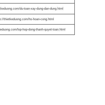
ietkeduong.com/du-toan-xay-dung-dan-dung.html
tp://thietkeduong.com/hs-hoan-cong.html
tkeduong.com/lop-hop-dong-thanh-quyet-toan.html