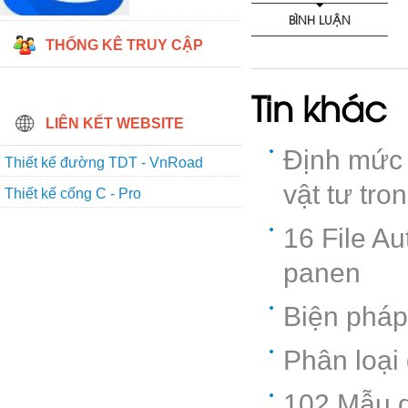
BÌNH LUẬN
THỐNG KÊ TRUY CẬP
Tin khác
LIÊN KẾT WEBSITE
Định mức 
Thiết kế đường TDT - VnRoad
vật tư tr
Thiết kế cống C - Pro
16 File Au
panen
Biện pháp
Phân loại 
102 Mẫu d