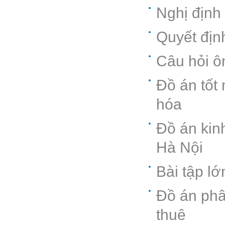
Nghị định
Quyết địn
Câu hỏi ô
Đồ án tốt
hóa
Đồ án kin
Hà Nội
Bài tập l
Đồ án phân
thuê