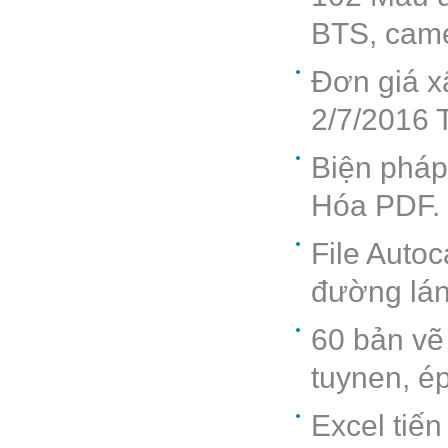
BTS, came
Đơn giá x
2/7/2016 
Biện pháp
Hóa PDF. 
File Auto
đường lá
60 bản vẽ 
tuynen, ép
Excel tiến