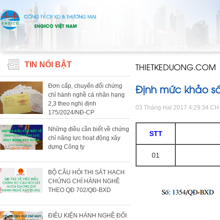
TIN NỔI BẬT
THIETKEDUONG.COM
Định mức khảo sá
Đơn cấp, chuyển đổi chứng
chỉ hành nghề cá nhân hạng
2,3 theo nghị định
03 Tháng Hai 2017 4:29:34 CH
175/2024/NĐ-CP
Những điều cần biết về chứng
STT
chỉ năng lực hoạt động xây
dựng Công ty
01
BỘ CÂU HỎI THI SÁT HẠCH
CHỨNG CHỈ HÀNH NGHỀ
THEO QĐ 702/QĐ-BXD
ĐIỀU KIỆN HÀNH NGHỀ ĐỐI